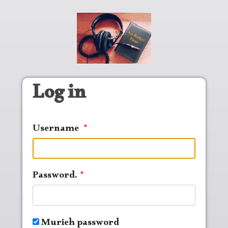
Skip to main content
Log in
Username
Password.
Murieh password