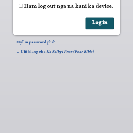
Ham log out nga na kani ka device.
Mylliñ password phi?
← Uiñ biang cha
Ka Baibyl Pnar (Pnar Bible)